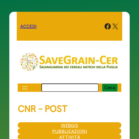
Facebook
X
ACCEDI
Cerca
Cerca
CNR – POST
WEBGIS
PUBBLICAZIONI
ATTIVITÀ