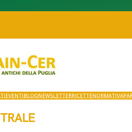
TI
EVENTI
BLOG
NEWSLETTER
RICETTE
NORMATIVA
PA
TRALE