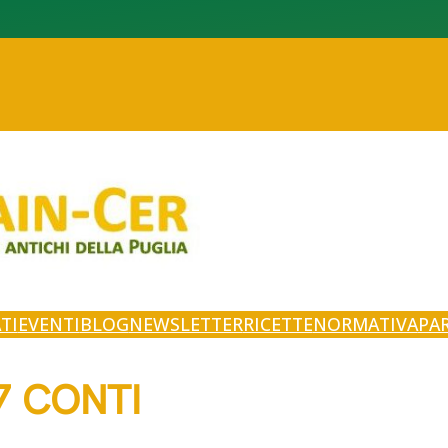
TI
EVENTI
BLOG
NEWSLETTER
RICETTE
NORMATIVA
PA
7 CONTI