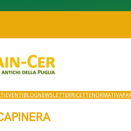
TI
EVENTI
BLOG
NEWSLETTER
RICETTE
NORMATIVA
PA
CAPINERA