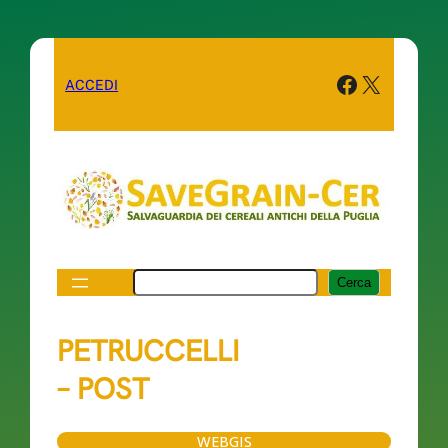
Facebook
X
ACCEDI
Cerca
Cerca
PETRUCCELLI
– POST
WEBGIS